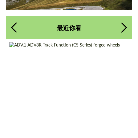
最近你看
请求回复文本
请求回复文本
Product Type:
伪造车轮
Diameter:
18", 19", 20", 21", 22"
Please use this form to fill in some basic
Please use this form to fill in some basic
information for your price request. We will
information for your price request. We will
Country of origin:
美国
contact you within 1 business day with our
contact you within 1 business day with our
most competitive offer.
most competitive offer.
Wheel construction:
3片