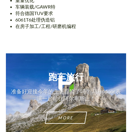
重量优化
车辆装载/GAWR特
符合德国TUV要求
6061T6处理伪造铝
在房子加工/工程/研磨机编程
跑车旅行
准备好迎接今年的主要冒险了吗？ 与Hodoor表
演一起前往阿尔卑斯山！
MORE